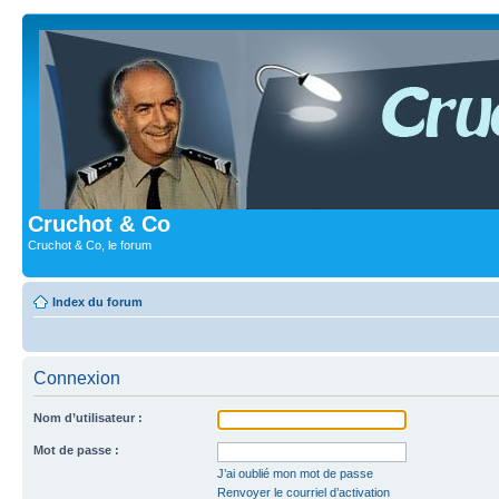
Cruchot & Co
Cruchot & Co, le forum
Index du forum
Connexion
Nom d’utilisateur :
Mot de passe :
J’ai oublié mon mot de passe
Renvoyer le courriel d’activation