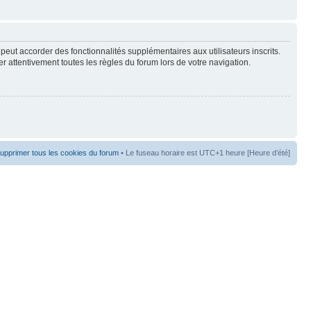
peut accorder des fonctionnalités supplémentaires aux utilisateurs inscrits.
er attentivement toutes les règles du forum lors de votre navigation.
upprimer tous les cookies du forum
• Le fuseau horaire est UTC+1 heure [Heure d’été]