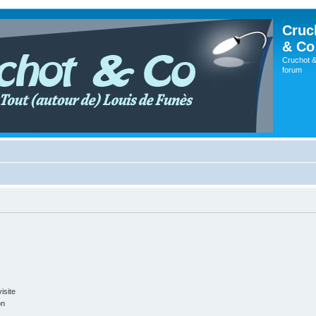
Cruc
& Co
Cruchot &
forum
isite
on