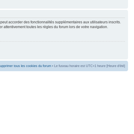
peut accorder des fonctionnalités supplémentaires aux utilisateurs inscrits.
er attentivement toutes les règles du forum lors de votre navigation.
upprimer tous les cookies du forum
• Le fuseau horaire est UTC+1 heure [Heure d’été]