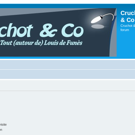
Cruc
& Co
Cruchot &
forum
isite
on