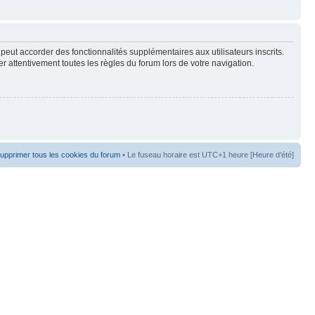
peut accorder des fonctionnalités supplémentaires aux utilisateurs inscrits.
er attentivement toutes les règles du forum lors de votre navigation.
upprimer tous les cookies du forum
• Le fuseau horaire est UTC+1 heure [Heure d’été]