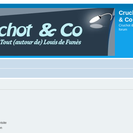
Cruc
& Co
Cruchot &
forum
isite
on