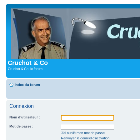
Cruchot & Co
Cruchot & Co, le forum
Index du forum
Connexion
Nom d’utilisateur :
Mot de passe :
J’ai oublié mon mot de passe
Renvoyer le courriel d’activation