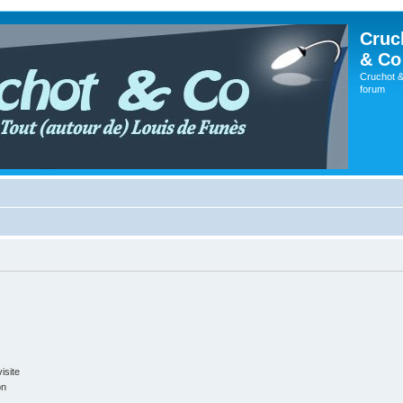
Cruc
& Co
Cruchot &
forum
isite
on