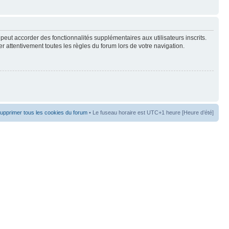
peut accorder des fonctionnalités supplémentaires aux utilisateurs inscrits.
er attentivement toutes les règles du forum lors de votre navigation.
upprimer tous les cookies du forum
• Le fuseau horaire est UTC+1 heure [Heure d’été]