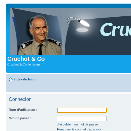
Cruchot & Co
Cruchot & Co, le forum
Index du forum
Connexion
Nom d’utilisateur :
Mot de passe :
J’ai oublié mon mot de passe
Renvoyer le courriel d’activation