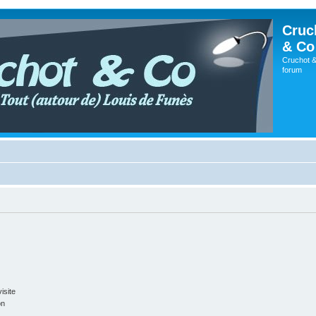
Cruc
& Co
Cruchot &
forum
isite
on