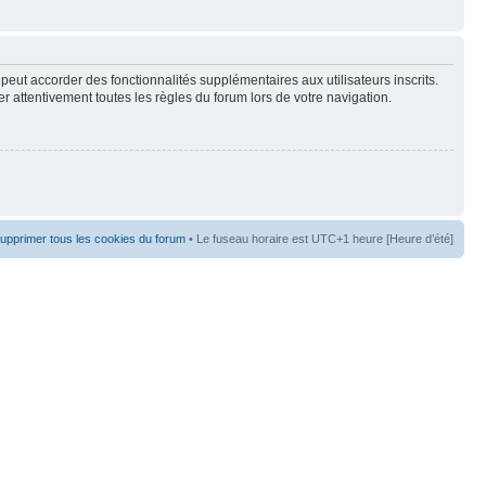
peut accorder des fonctionnalités supplémentaires aux utilisateurs inscrits.
er attentivement toutes les règles du forum lors de votre navigation.
upprimer tous les cookies du forum
• Le fuseau horaire est UTC+1 heure [Heure d’été]