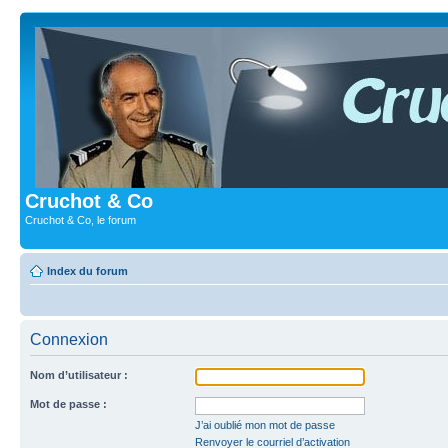
Cruchot & Co
Cruchot & Co, le forum
Index du forum
Connexion
Nom d’utilisateur :
Mot de passe :
J’ai oublié mon mot de passe
Renvoyer le courriel d’activation