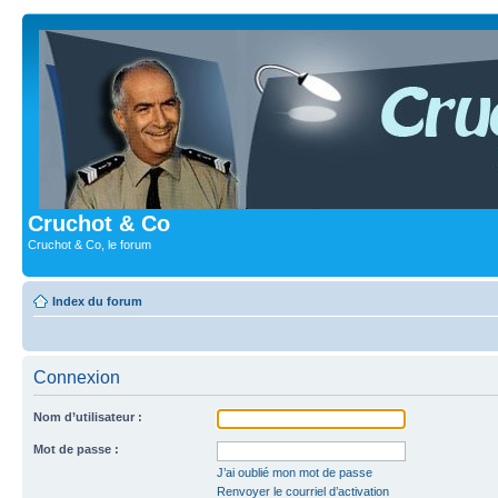
Cruchot & Co
Cruchot & Co, le forum
Index du forum
Connexion
Nom d’utilisateur :
Mot de passe :
J’ai oublié mon mot de passe
Renvoyer le courriel d’activation