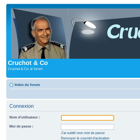
Cruchot & Co
Cruchot & Co, le forum
Index du forum
Connexion
Nom d’utilisateur :
Mot de passe :
J’ai oublié mon mot de passe
Renvoyer le courriel d’activation