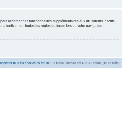
peut accorder des fonctionnalités supplémentaires aux utilisateurs inscrits.
er attentivement toutes les règles du forum lors de votre navigation.
upprimer tous les cookies du forum
• Le fuseau horaire est UTC+1 heure [Heure d’été]