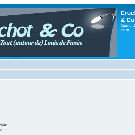
Cruc
& Co
Cruchot &
forum
isite
on