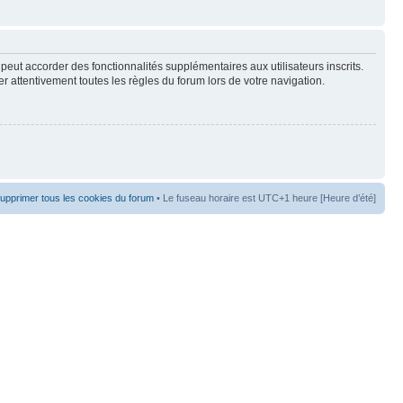
peut accorder des fonctionnalités supplémentaires aux utilisateurs inscrits.
er attentivement toutes les règles du forum lors de votre navigation.
upprimer tous les cookies du forum
• Le fuseau horaire est UTC+1 heure [Heure d’été]