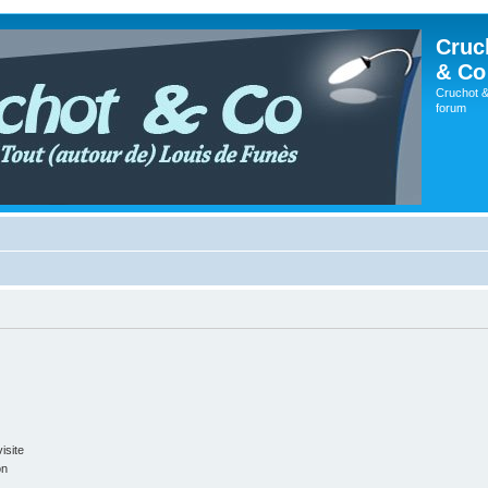
Cruc
& Co
Cruchot &
forum
isite
on