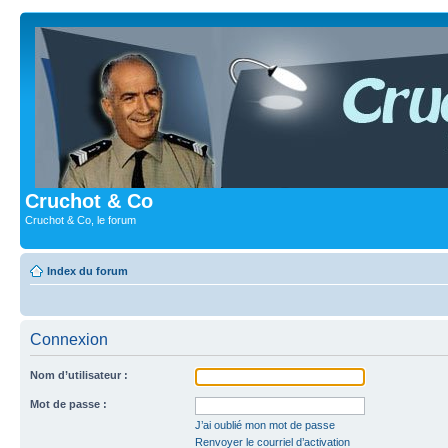
Cruchot & Co
Cruchot & Co, le forum
Index du forum
Connexion
Nom d’utilisateur :
Mot de passe :
J’ai oublié mon mot de passe
Renvoyer le courriel d’activation