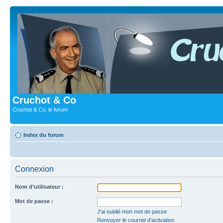
Cruchot & Co
Cruchot & Co, le forum
Index du forum
Connexion
Nom d’utilisateur :
Mot de passe :
J’ai oublié mon mot de passe
Renvoyer le courriel d’activation