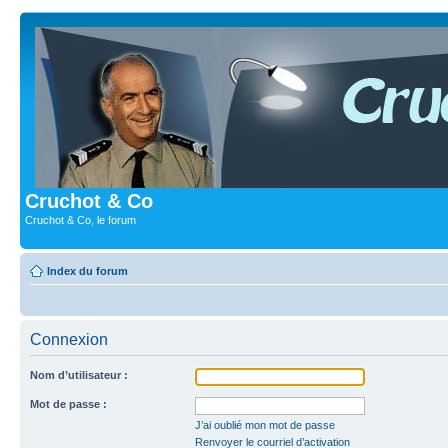
Cruchot & Co
Cruchot & Co, le forum
Index du forum
Connexion
Nom d’utilisateur :
Mot de passe :
J’ai oublié mon mot de passe
Renvoyer le courriel d’activation