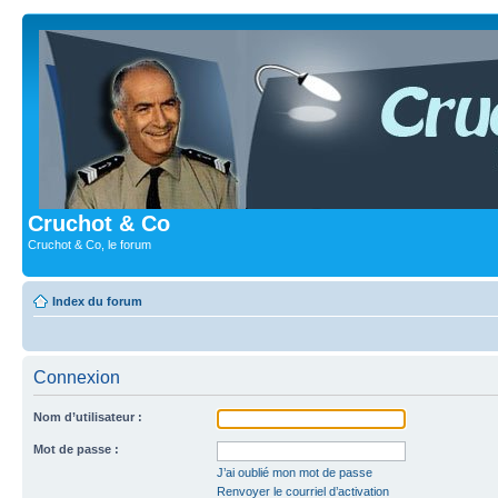
Cruchot & Co
Cruchot & Co, le forum
Index du forum
Connexion
Nom d’utilisateur :
Mot de passe :
J’ai oublié mon mot de passe
Renvoyer le courriel d’activation