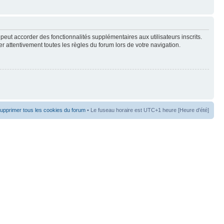
peut accorder des fonctionnalités supplémentaires aux utilisateurs inscrits.
er attentivement toutes les règles du forum lors de votre navigation.
upprimer tous les cookies du forum
• Le fuseau horaire est UTC+1 heure [Heure d’été]