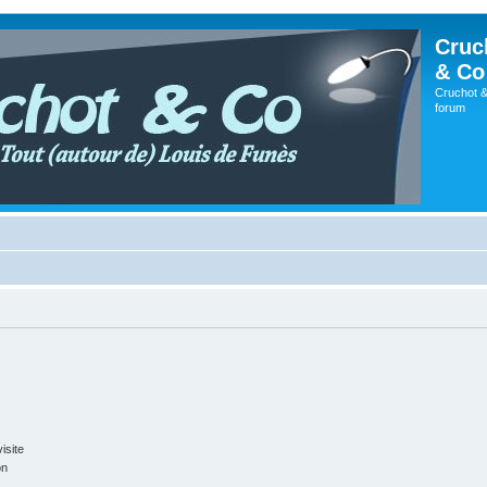
Cruc
& Co
Cruchot &
forum
isite
on