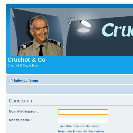
Cruchot & Co
Cruchot & Co, le forum
Index du forum
Connexion
Nom d’utilisateur :
Mot de passe :
J’ai oublié mon mot de passe
Renvoyer le courriel d’activation