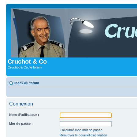
Cruchot & Co
Cruchot & Co, le forum
Index du forum
Connexion
Nom d’utilisateur :
Mot de passe :
J’ai oublié mon mot de passe
Renvoyer le courriel d’activation