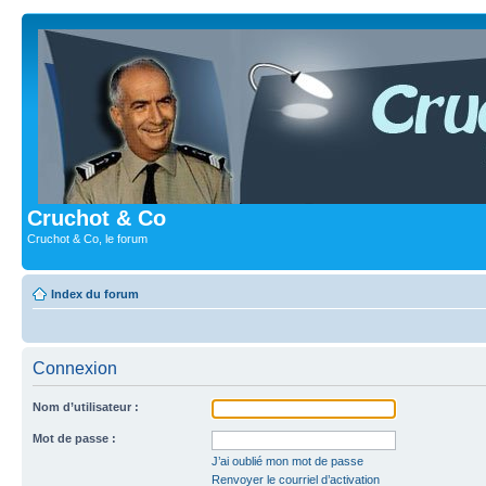
Cruchot & Co
Cruchot & Co, le forum
Index du forum
Connexion
Nom d’utilisateur :
Mot de passe :
J’ai oublié mon mot de passe
Renvoyer le courriel d’activation