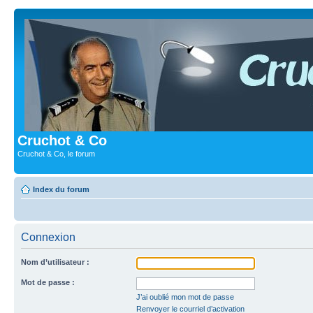
Cruchot & Co
Cruchot & Co, le forum
Index du forum
Connexion
Nom d’utilisateur :
Mot de passe :
J’ai oublié mon mot de passe
Renvoyer le courriel d’activation