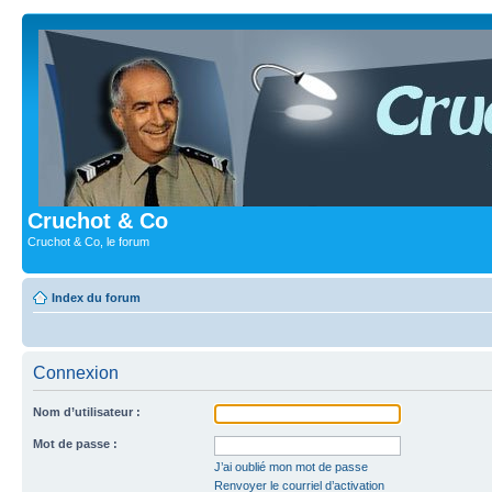
Cruchot & Co
Cruchot & Co, le forum
Index du forum
Connexion
Nom d’utilisateur :
Mot de passe :
J’ai oublié mon mot de passe
Renvoyer le courriel d’activation