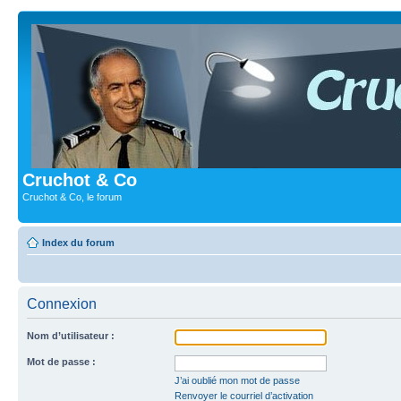
Cruchot & Co
Cruchot & Co, le forum
Index du forum
Connexion
Nom d’utilisateur :
Mot de passe :
J’ai oublié mon mot de passe
Renvoyer le courriel d’activation