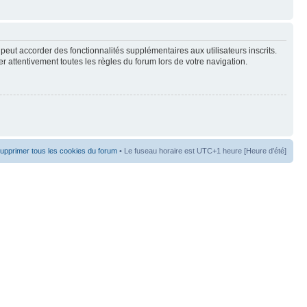
peut accorder des fonctionnalités supplémentaires aux utilisateurs inscrits.
er attentivement toutes les règles du forum lors de votre navigation.
upprimer tous les cookies du forum
• Le fuseau horaire est UTC+1 heure [Heure d’été]