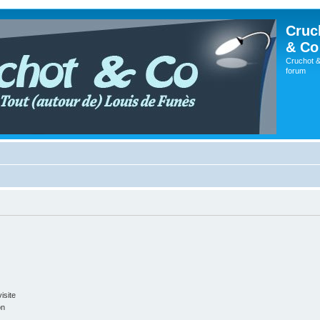
Cruc
& Co
Cruchot &
forum
isite
on