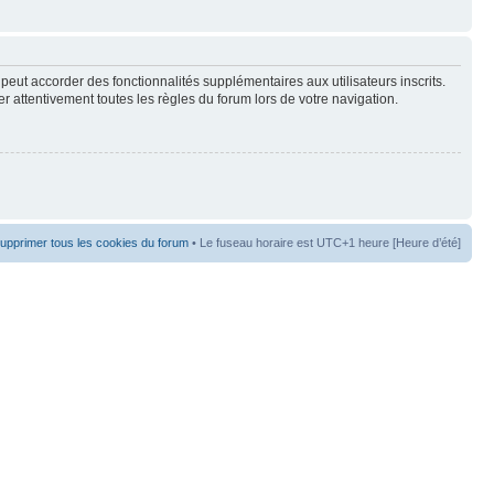
peut accorder des fonctionnalités supplémentaires aux utilisateurs inscrits.
er attentivement toutes les règles du forum lors de votre navigation.
upprimer tous les cookies du forum
• Le fuseau horaire est UTC+1 heure [Heure d’été]