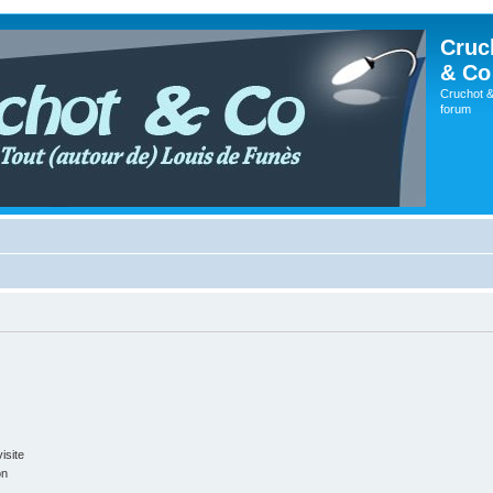
Cruc
& Co
Cruchot &
forum
isite
on