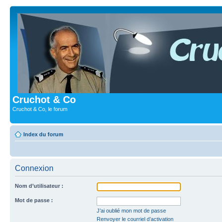
Cruchot & Co
Cruchot & Co, le forum
Index du forum
Connexion
Nom d’utilisateur :
Mot de passe :
J’ai oublié mon mot de passe
Renvoyer le courriel d’activation