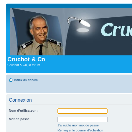
Cruchot & Co
Cruchot & Co, le forum
Index du forum
Connexion
Nom d’utilisateur :
Mot de passe :
J’ai oublié mon mot de passe
Renvoyer le courriel d’activation