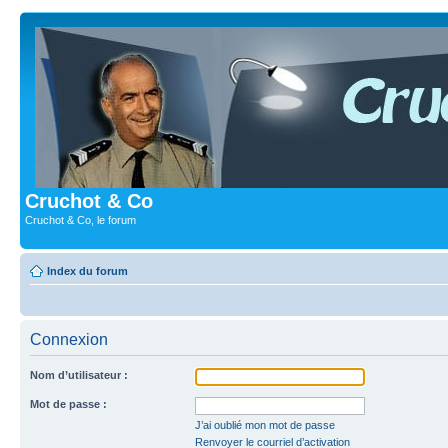
Cruchot & Co
Cruchot & Co, le forum
Index du forum
Connexion
Nom d’utilisateur :
Mot de passe :
J’ai oublié mon mot de passe
Renvoyer le courriel d’activation