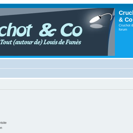
Cruc
& Co
Cruchot &
forum
isite
on