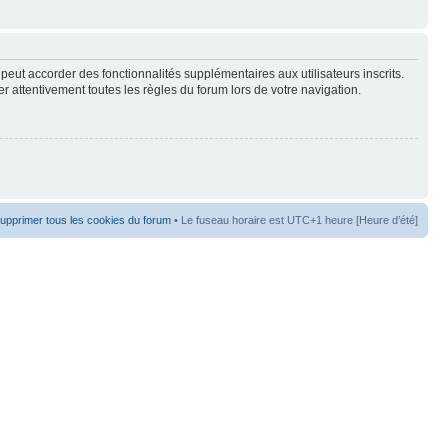
peut accorder des fonctionnalités supplémentaires aux utilisateurs inscrits.
er attentivement toutes les règles du forum lors de votre navigation.
upprimer tous les cookies du forum
• Le fuseau horaire est UTC+1 heure [Heure d’été]