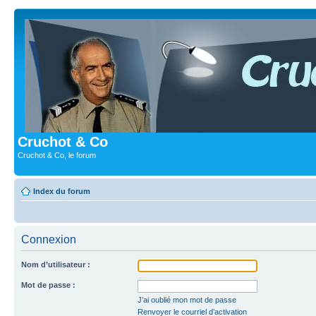
Cruchot & Co
Cruchot & Co, le forum
Index du forum
Connexion
Nom d’utilisateur :
Mot de passe :
J’ai oublié mon mot de passe
Renvoyer le courriel d’activation