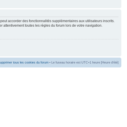
peut accorder des fonctionnalités supplémentaires aux utilisateurs inscrits.
er attentivement toutes les règles du forum lors de votre navigation.
upprimer tous les cookies du forum
• Le fuseau horaire est UTC+1 heure [Heure d’été]