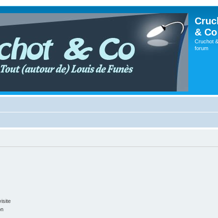
Cruc
& Co
Cruchot &
forum
isite
on