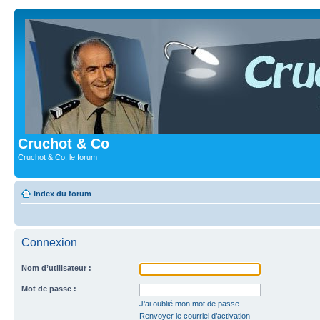
Cruchot & Co
Cruchot & Co, le forum
Index du forum
Connexion
Nom d’utilisateur :
Mot de passe :
J’ai oublié mon mot de passe
Renvoyer le courriel d’activation