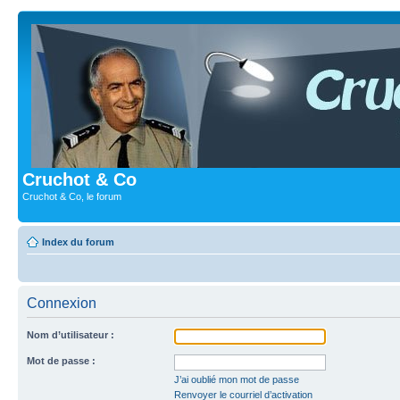
Cruchot & Co
Cruchot & Co, le forum
Index du forum
Connexion
Nom d’utilisateur :
Mot de passe :
J’ai oublié mon mot de passe
Renvoyer le courriel d’activation