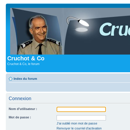
Cruchot & Co
Cruchot & Co, le forum
Index du forum
Connexion
Nom d’utilisateur :
Mot de passe :
J’ai oublié mon mot de passe
Renvoyer le courriel d’activation