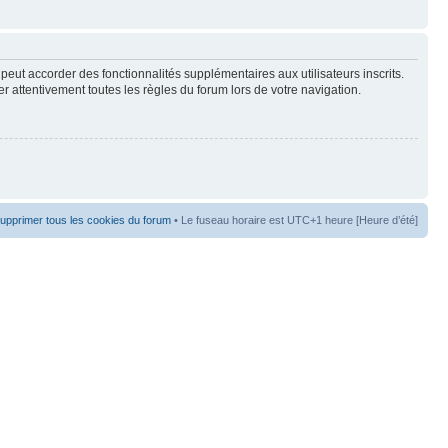
peut accorder des fonctionnalités supplémentaires aux utilisateurs inscrits.
er attentivement toutes les règles du forum lors de votre navigation.
upprimer tous les cookies du forum
• Le fuseau horaire est UTC+1 heure [Heure d’été]