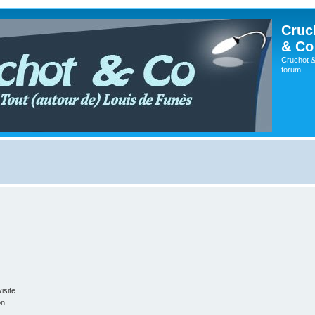
Cruc
& Co
Cruchot &
forum
isite
on