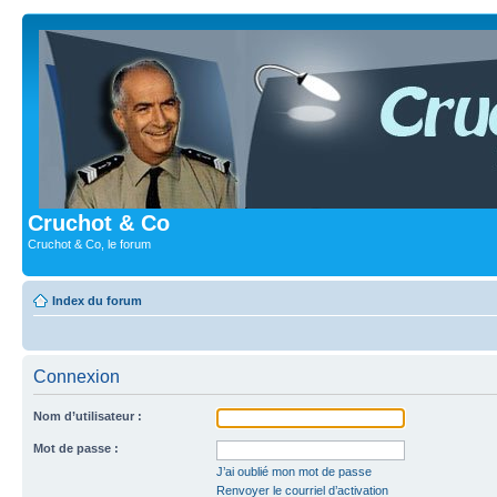
Cruchot & Co
Cruchot & Co, le forum
Index du forum
Connexion
Nom d’utilisateur :
Mot de passe :
J’ai oublié mon mot de passe
Renvoyer le courriel d’activation