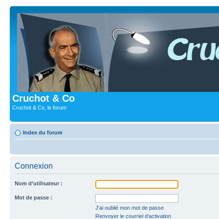
Cruchot & Co
Cruchot & Co, le forum
Index du forum
Connexion
Nom d’utilisateur :
Mot de passe :
J’ai oublié mon mot de passe
Renvoyer le courriel d’activation