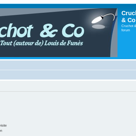
Cruc
& Co
Cruchot &
forum
isite
on