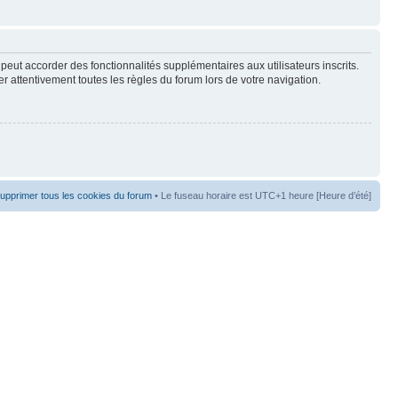
peut accorder des fonctionnalités supplémentaires aux utilisateurs inscrits.
er attentivement toutes les règles du forum lors de votre navigation.
upprimer tous les cookies du forum
• Le fuseau horaire est UTC+1 heure [Heure d’été]