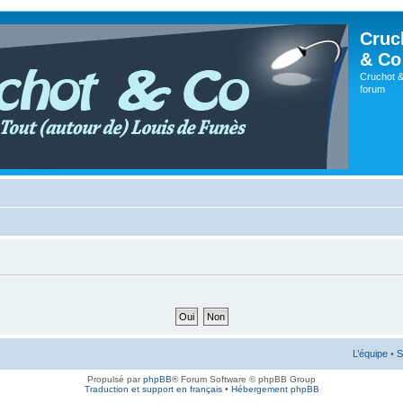
Cruc
& Co
Cruchot &
forum
L’équipe
•
S
Propulsé par
phpBB
® Forum Software © phpBB Group
Traduction et support en français
•
Hébergement phpBB