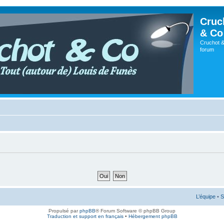
Cruc
& Co
Cruchot &
forum
L’équipe
•
S
Propulsé par
phpBB
® Forum Software © phpBB Group
Traduction et support en français
•
Hébergement phpBB