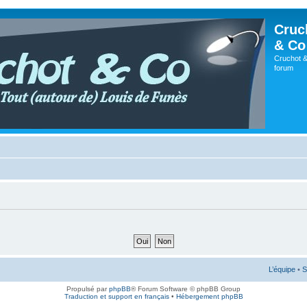
Cruc
& Co
Cruchot &
forum
L’équipe
•
S
Propulsé par
phpBB
® Forum Software © phpBB Group
Traduction et support en français
•
Hébergement phpBB