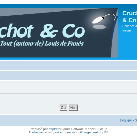
Cruc
& Co
Cruchot &
forum
L’équipe
•
S
Propulsé par
phpBB
® Forum Software © phpBB Group
Traduction et support en français
•
Hébergement phpBB