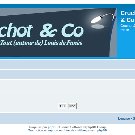
Cruc
& Co
Cruchot &
forum
L’équipe
•
S
Propulsé par
phpBB
® Forum Software © phpBB Group
Traduction et support en français
•
Hébergement phpBB