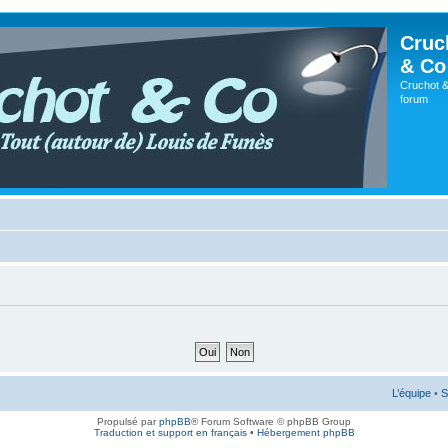
Cruc
& Co
Cruchot &
forum
L’équipe
•
S
Propulsé par
phpBB
® Forum Software © phpBB Group
Traduction et support en français
•
Hébergement phpBB