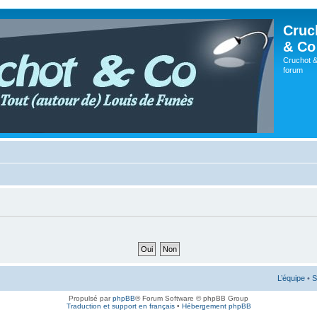
Cruc
& Co
Cruchot &
forum
L’équipe
•
S
Propulsé par
phpBB
® Forum Software © phpBB Group
Traduction et support en français
•
Hébergement phpBB