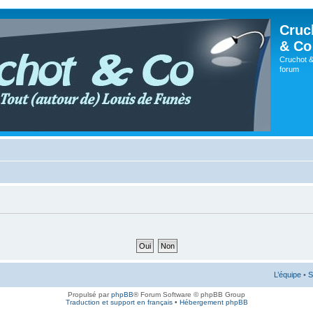
Cruc
& Co
Cruchot &
forum
L’équipe
•
S
Propulsé par
phpBB
® Forum Software © phpBB Group
Traduction et support en français
•
Hébergement phpBB