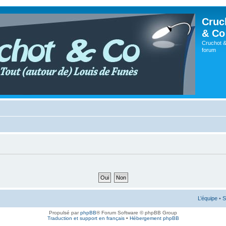
Cruc
& Co
Cruchot &
forum
L’équipe
•
S
Propulsé par
phpBB
® Forum Software © phpBB Group
Traduction et support en français
•
Hébergement phpBB