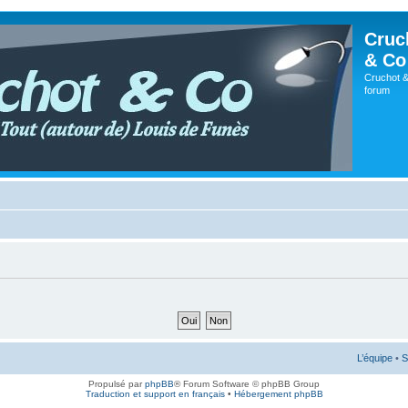
Cruc
& Co
Cruchot &
forum
L’équipe
•
S
Propulsé par
phpBB
® Forum Software © phpBB Group
Traduction et support en français
•
Hébergement phpBB