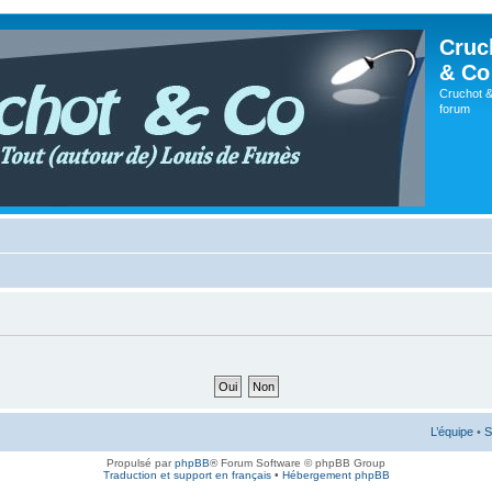
Cruc
& Co
Cruchot &
forum
L’équipe
•
S
Propulsé par
phpBB
® Forum Software © phpBB Group
Traduction et support en français
•
Hébergement phpBB